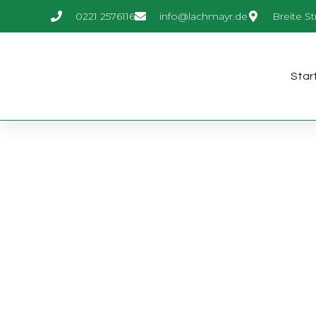
0221 2576116
info@lachmayr.de
Breite St
Star