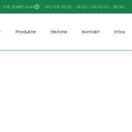
r. 106, 50667 Köln
MO-FR 09:30 - 18:00 | SA 10:00 - 18:00
t
Produkte
Historie
Kontakt
Infos